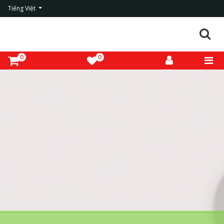
Tiếng Việt
0
0