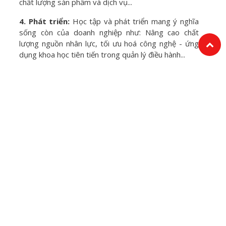
chất lượng sản phẩm và dịch vụ...
4. Phát triển:
Học tập và phát triển mang ý nghĩa
sống còn của doanh nghiệp như: Nâng cao chất
lượng nguồn nhân lực, tối ưu hoá công nghệ - ứng
dụng khoa học tiên tiến trong quản lý điều hành...
CHỈ SỐ KPI/KVI
CHỈ SỐ KPI/KVI rất quan trong trong việc điều hành
công ty, nó cho chúng ta biết sức khoẻ của doanh
nghiệp mình đang ở mức độ nào: Khoẻ mạnh phát
triển, Khoẻ mạnh, Bình thường, Sắp chết (phá sản).
Tuy nhiên việc ứng dụng KPI/KVI không dễ dàng,
rất nhiều doanh nghiệp áp dụng chỉ số này rất máy