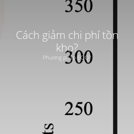
Cách giảm chi phí tồn
kho?
Phương pháp EOQ?